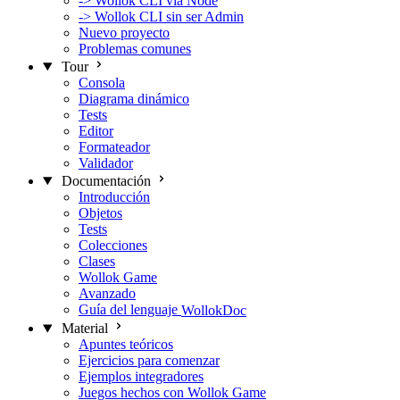
-> Wollok CLI via Node
-> Wollok CLI sin ser Admin
Nuevo proyecto
Problemas comunes
Tour
Consola
Diagrama dinámico
Tests
Editor
Formateador
Validador
Documentación
Introducción
Objetos
Tests
Colecciones
Clases
Wollok Game
Avanzado
Guía del lenguaje
WollokDoc
Material
Apuntes teóricos
Ejercicios para comenzar
Ejemplos integradores
Juegos hechos con Wollok Game