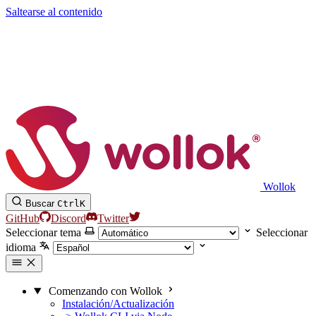
Saltearse al contenido
Wollok
Buscar
Ctrl
K
GitHub
Discord
Twitter
Seleccionar tema
Seleccionar
idioma
Comenzando con Wollok
Instalación/Actualización