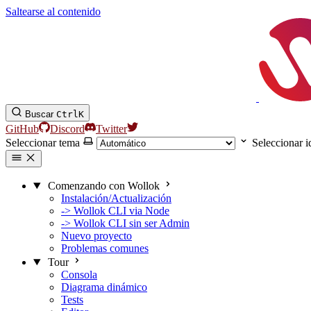
Saltearse al contenido
Buscar
Ctrl
K
GitHub
Discord
Twitter
Seleccionar tema
Seleccionar 
Comenzando con Wollok
Instalación/Actualización
-> Wollok CLI via Node
-> Wollok CLI sin ser Admin
Nuevo proyecto
Problemas comunes
Tour
Consola
Diagrama dinámico
Tests