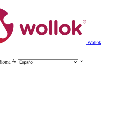
Wollok
idioma