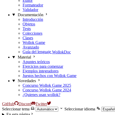
Editor
Formateador
Validador
Documentación
Introducción
Objetos
Tests
Colecciones
Clases
Wollok Game
Avanzado
Guía del lenguaje
WollokDoc
Material
Apuntes teóricos
Ejercicios para comenzar
Ejemplos integradores
Juegos hechos con Wollok Game
Novedades
Concurso Wollok Game 2025
Concurso Wollok Game 2024
¿Quienes usan wollok?
GitHub
Discord
Twitter
Seleccionar tema
Seleccionar idioma
En esta página